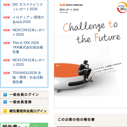
DIC サステナビリテ
ィレポート2026
メロディアン 環境の
あゆみ2026
NEXCO中日本レポー
ト2026
This is YKK 2026
YKK株式会社統合報
告書
NEXCO中日本レポー
ト2025
TSUNAGU2026 生
協・環境・社会活動
報告書