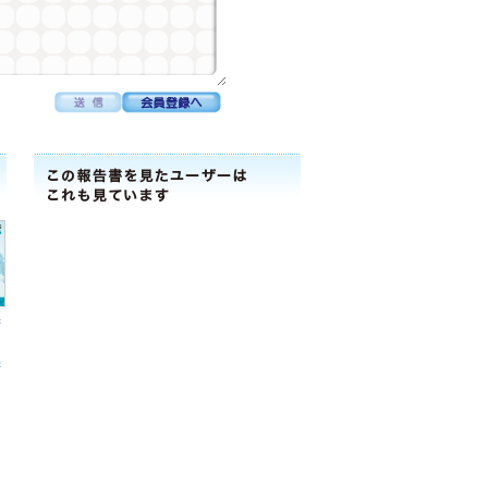
株
田
書