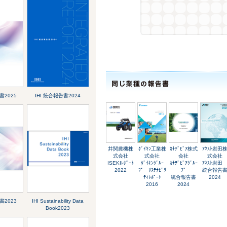
書2025
IHI 統合報告書2024
井関農機株
ﾀﾞｲｷﾝ工業株
ｶﾅﾃﾞﾋﾞｱ株式
ｱﾈｽﾄ岩田
式会社
式会社
会社
式会社
ISEKIﾚﾎﾟｰﾄ
ﾀﾞｲｷﾝｸﾞﾙｰ
ｶﾅﾃﾞﾋﾞｱｸﾞﾙｰ
ｱﾈｽﾄ岩
2022
ﾌﾟ ｻｽﾃﾅﾋﾞﾘ
ﾌﾟ
統合報告
ﾃｨﾚﾎﾟｰﾄ
統合報告書
2024
2016
2024
書2023
IHI Sustainability Data
Book2023