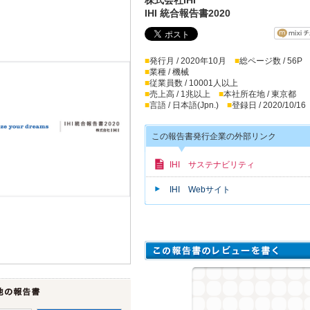
IHI 統合報告書2020
■
発行月 / 2020年10月
■
総ページ数 / 56P
■
業種 / 機械
■
従業員数 / 10001人以上
■
売上高 / 1兆以上
■
本社所在地 / 東京都
■
言語 / 日本語(Jpn.)
■
登録日 / 2020/10/16
この報告書発行企業の外部リンク
IHI サステナビリティ
IHI Webサイト