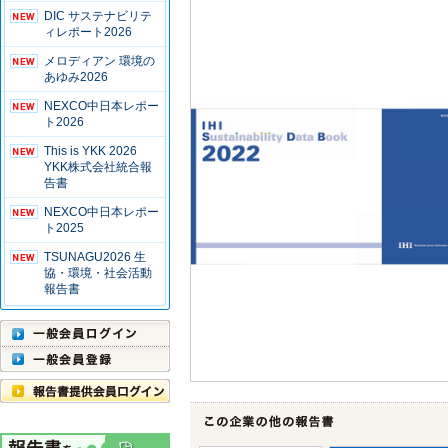
DIC サステナビリテ
ィレポート2026
メロディアン 環境の
あゆみ2026
NEXCO中日本レポー
ト2026
This is YKK 2026
YKK株式会社統合報
告書
NEXCO中日本レポー
ト2025
TSUNAGU2026 生
協・環境・社会活動
報告書