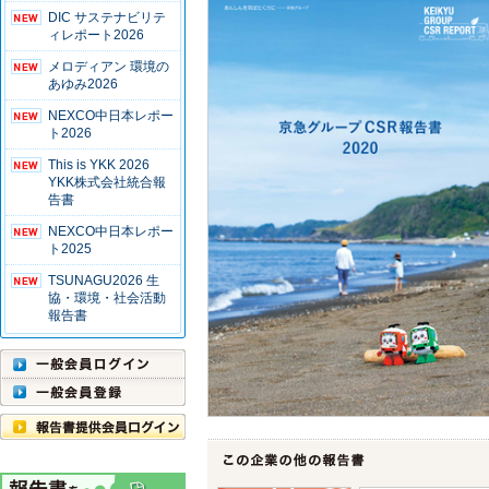
DIC サステナビリテ
ィレポート2026
メロディアン 環境の
あゆみ2026
NEXCO中日本レポー
ト2026
This is YKK 2026
YKK株式会社統合報
告書
NEXCO中日本レポー
ト2025
TSUNAGU2026 生
協・環境・社会活動
報告書