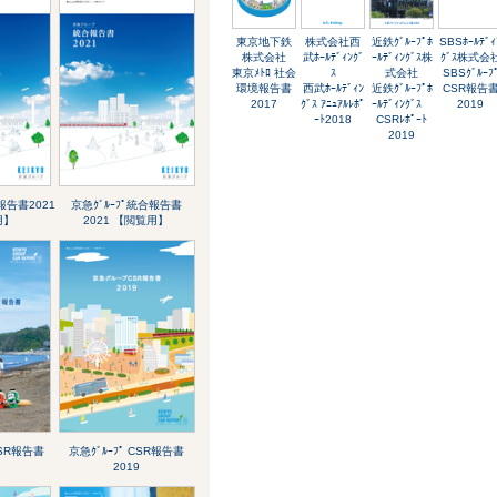
東京地下鉄
株式会社西
近鉄ｸﾞﾙｰﾌﾟﾎ
SBSﾎｰﾙﾃﾞｨ
株式会社
武ﾎｰﾙﾃﾞｨﾝｸﾞ
ｰﾙﾃﾞｨﾝｸﾞｽ株
ｸﾞｽ株式会
東京ﾒﾄﾛ 社会
ｽ
式会社
SBSｸﾞﾙｰﾌ
環境報告書
西武ﾎｰﾙﾃﾞｨﾝ
近鉄ｸﾞﾙｰﾌﾟﾎ
CSR報告
2017
ｸﾞｽ ｱﾆｭｱﾙﾚﾎﾟ
ｰﾙﾃﾞｨﾝｸﾞｽ
2019
ｰﾄ2018
CSRﾚﾎﾟｰﾄ
2019
報告書2021
京急ｸﾞﾙｰﾌﾟ統合報告書
用】
2021 【閲覧用】
CSR報告書
京急ｸﾞﾙｰﾌﾟ CSR報告書
2019