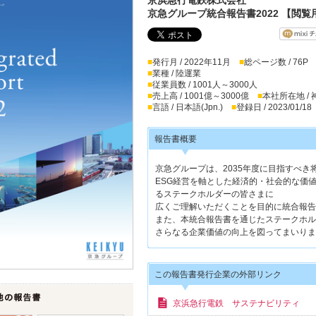
京急グループ統合報告書2022 【閲覧
■
発行月 / 2022年11月
■
総ページ数 / 76P
■
業種 / 陸運業
■
従業員数 / 1001人～3000人
■
売上高 / 1001億～3000億
■
本社所在地 /
■
言語 / 日本語(Jpn.)
■
登録日 / 2023/01/18
報告書概要
京急グループは、2035年度に目指すべ
ESG経営を軸とした経済的・社会的な価
るステークホルダーの皆さまに
広くご理解いただくことを目的に統合報告
また、本統合報告書を通じたステークホル
さらなる企業価値の向上を図ってまいりま
この報告書発行企業の外部リンク
京浜急行電鉄 サステナビリティ