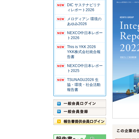
DIC サステナビリテ
ィレポート2026
メロディアン 環境の
あゆみ2026
NEXCO中日本レポー
ト2026
This is YKK 2026
YKK株式会社統合報
告書
NEXCO中日本レポー
ト2025
TSUNAGU2026 生
協・環境・社会活動
報告書