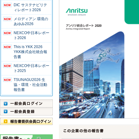
DIC サステナビリテ
ィレポート2026
メロディアン 環境の
あゆみ2026
NEXCO中日本レポー
ト2026
This is YKK 2026
YKK株式会社統合報
告書
NEXCO中日本レポー
ト2025
TSUNAGU2026 生
協・環境・社会活動
報告書