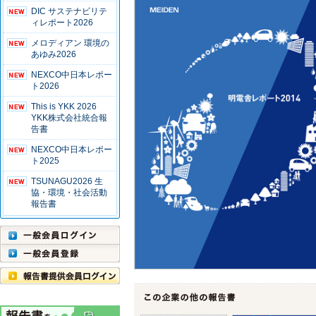
DIC サステナビリテ
ィレポート2026
メロディアン 環境の
あゆみ2026
NEXCO中日本レポー
ト2026
This is YKK 2026
YKK株式会社統合報
告書
NEXCO中日本レポー
ト2025
TSUNAGU2026 生
協・環境・社会活動
報告書