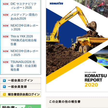
DIC サステナビリテ
ィレポート2026
メロディアン 環境の
あゆみ2026
NEXCO中日本レポー
ト2026
This is YKK 2026
YKK株式会社統合報
告書
NEXCO中日本レポー
ト2025
TSUNAGU2026 生
協・環境・社会活動
報告書