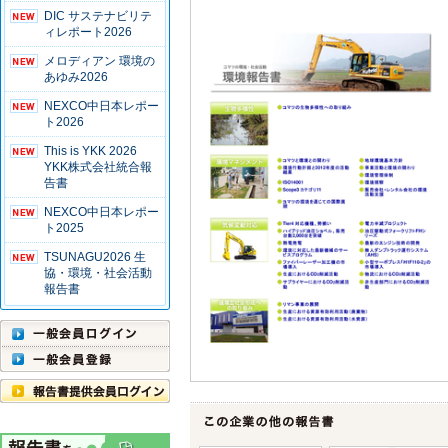
DIC サステナビリテ
ィレポート2026
メロディアン 環境の
あゆみ2026
NEXCO中日本レポー
ト2026
This is YKK 2026
YKK株式会社統合報
告書
NEXCO中日本レポー
ト2025
TSUNAGU2026 生
協・環境・社会活動
報告書