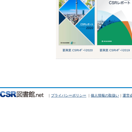
要興業 CSRﾚﾎﾟｰﾄ2020
要興業 CSRﾚﾎﾟｰﾄ2019
｜
プライバシーポリシー
｜
個人情報の取扱い
｜
運営