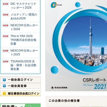
DIC サステナビリテ
ィレポート2026
メロディアン 環境の
あゆみ2026
NEXCO中日本レポー
ト2026
This is YKK 2026
YKK株式会社統合報
告書
NEXCO中日本レポー
ト2025
TSUNAGU2026 生
協・環境・社会活動
報告書