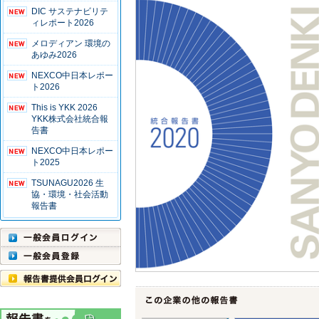
DIC サステナビリテ
ィレポート2026
メロディアン 環境の
あゆみ2026
NEXCO中日本レポー
ト2026
This is YKK 2026
YKK株式会社統合報
告書
NEXCO中日本レポー
ト2025
TSUNAGU2026 生
協・環境・社会活動
報告書