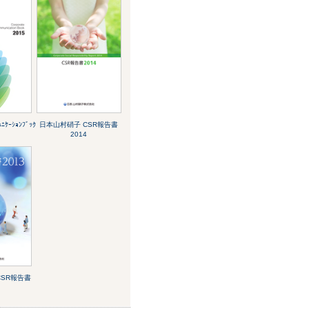
ｹｰｼｮﾝﾌﾞｯｸ
日本山村硝子 CSR報告書
2014
CSR報告書