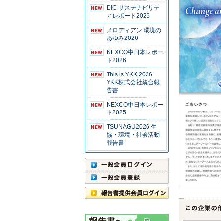
DIC サステナビリテ
ィレポート2026
メロディアン 環境の
あゆみ2026
NEXCO中日本レポー
ト2026
This is YKK 2026
YKK株式会社統合報
告書
NEXCO中日本レポー
ト2025
TSUNAGU2026 生
協・環境・社会活動
報告書