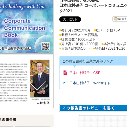
日本山村硝子 コーポレートコミュニ
ク2021
■
発行月 / 2021年8月
■
総ページ数 / 5P
■
業種 / ガラス・土石製品
■
従業員数 / 1000人以下
■
売上高 / 101億～1000億
■
本社所在地 / 
■
言語 / 日本語(Jpn.)
■
登録日 / 2021/10/26
この報告書発行企業の外部リンク
日本山村硝子 CSR
日本山村硝子 Webサイト