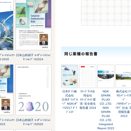
ﾚｰﾄｺﾐｭﾆｹｰ
日本山村硝子 ｺｰﾎﾟﾚｰﾄｺﾐｭﾆ
5-2026
ｹｰｼｮﾝﾌﾞｯｸ2024
日本ｶﾞｲｼ株
ｸｱｰｽﾞﾃｯｸ合
NGK
株式会社ﾉﾘ
式会社
同会社
SPARK
ｹｶﾝﾊﾟﾆｰﾘﾐ
日本ｶﾞｲｼｸﾞﾙ
ｸｱｰｽﾞﾃｯｸ 環
PLUG
ﾄﾞ
ｰﾌﾟ NGKﾚﾎﾟ
境･安全衛生
CO.,LTD.
ﾉﾘﾀｹｶﾝﾊﾟﾆｰ
ｰﾄ2017 ﾀﾞｲ
報告書 2024
NGK
ﾐﾃﾄﾞ 社会･
ｼﾞｪｽﾄ
SPARK
境報告書
PLUG
2013
ﾚｰﾄｺﾐｭﾆｹｰ
日本山村硝子 ｺｰﾎﾟﾚｰﾄｺﾐｭﾆ
CO.,LTD.
2023
ｹｰｼｮﾝﾌﾞｯｸ2020
Integrated
Report 2022