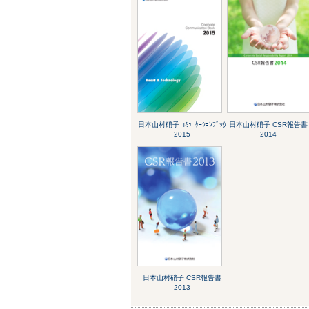
日本山村硝子 ｺﾐｭﾆｹｰｼｮﾝﾌﾞｯｸ
日本山村硝子 CSR報告書
2015
2014
日本山村硝子 CSR報告書
2013