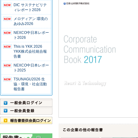
DIC サステナビリテ
ィレポート2026
メロディアン 環境の
あゆみ2026
NEXCO中日本レポー
ト2026
This is YKK 2026
YKK株式会社統合報
告書
NEXCO中日本レポー
ト2025
TSUNAGU2026 生
協・環境・社会活動
報告書