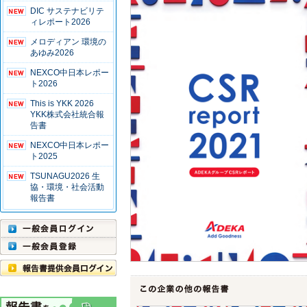
DIC サステナビリテ
ィレポート2026
メロディアン 環境の
あゆみ2026
NEXCO中日本レポー
ト2026
This is YKK 2026
YKK株式会社統合報
告書
NEXCO中日本レポー
ト2025
TSUNAGU2026 生
協・環境・社会活動
報告書