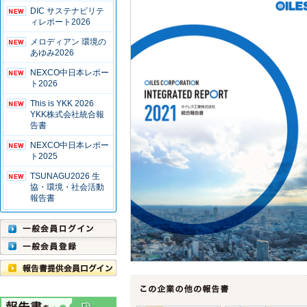
DIC サステナビリテ
ィレポート2026
メロディアン 環境の
あゆみ2026
NEXCO中日本レポー
ト2026
This is YKK 2026
YKK株式会社統合報
告書
NEXCO中日本レポー
ト2025
TSUNAGU2026 生
協・環境・社会活動
報告書