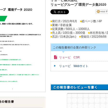
リョービグループ 環境データ集2020
■
発行月 / 2021年6月
■
総ページ数 / 4P
■
業種 / 非鉄金属
■
従業員数 / 5001人～10000人
■
売上高 / 1001億～3000億
■
本社所在地 /
■
言語 / 日本語(Jpn.)
■
登録日 / 2022/06/06
この報告書発行企業の外部リンク
リョービ CSR
リョービ Webサイト