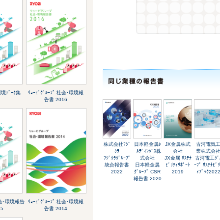
 環境ﾃﾞｰﾀ集
ﾘｮｰﾋﾞｸﾞﾙｰﾌﾟ 社会･環境報
告書 2016
株式会社ﾌｼﾞ
日本軽金属ﾎ
JX金属株式
古河電気
ｸﾗ
ｰﾙﾃﾞｨﾝｸﾞｽ株
会社
業株式会
ﾌｼﾞｸﾗｸﾞﾙｰﾌﾟ
式会社
JX金属 ｻｽﾃﾅ
古河電工ｸﾞ
統合報告書
日本軽金属
ﾋﾞﾘﾃｨﾘﾎﾟｰﾄ
ｰﾌﾟ ｻｽﾃﾅﾋﾞ
2022
ｸﾞﾙｰﾌﾟ CSR
2019
ｨﾌﾞｯｸ202
報告書 2020
 社会･環境報告
ﾘｮｰﾋﾞｸﾞﾙｰﾌﾟ 社会･環境報
15
告書 2014