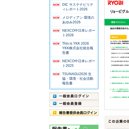
DIC サステナビリテ
ィレポート2026
メロディアン 環境の
あゆみ2026
NEXCO中日本レポー
ト2026
This is YKK 2026
YKK株式会社統合報
告書
NEXCO中日本レポー
ト2025
TSUNAGU2026 生
協・環境・社会活動
報告書