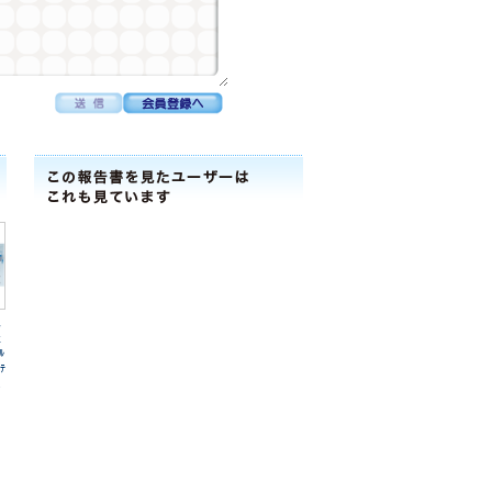
工
社
ﾙ
ﾘﾃ
2