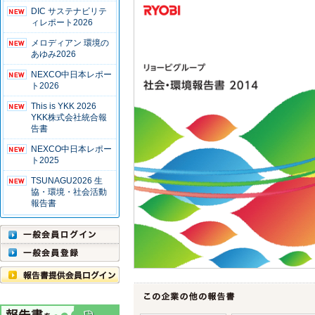
DIC サステナビリテ
ィレポート2026
メロディアン 環境の
あゆみ2026
NEXCO中日本レポー
ト2026
This is YKK 2026
YKK株式会社統合報
告書
NEXCO中日本レポー
ト2025
TSUNAGU2026 生
協・環境・社会活動
報告書