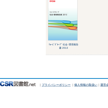
ﾘｮｰﾋﾞｸﾞﾙｰﾌﾟ 社会･環境報告
書 2013
｜
プライバシーポリシー
｜
個人情報の取扱い
｜
運営