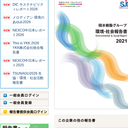
DIC サステナビリテ
ィレポート2026
メロディアン 環境の
あゆみ2026
NEXCO中日本レポー
ト2026
This is YKK 2026
YKK株式会社統合報
告書
NEXCO中日本レポー
ト2025
TSUNAGU2026 生
協・環境・社会活動
報告書