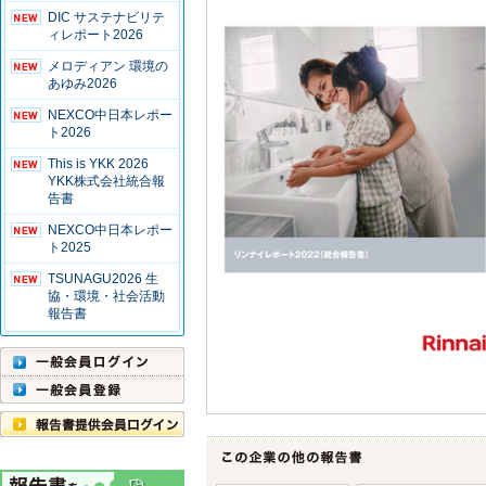
DIC サステナビリテ
ィレポート2026
メロディアン 環境の
あゆみ2026
NEXCO中日本レポー
ト2026
This is YKK 2026
YKK株式会社統合報
告書
NEXCO中日本レポー
ト2025
TSUNAGU2026 生
協・環境・社会活動
報告書