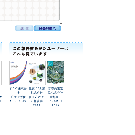
株
ｸﾞﾝｾﾞ株式会
住友ｺﾞﾑ工業
首都高速道
社
株式会社
路株式会社
ﾃ
ｸﾞﾝｾﾞ統合ﾚ
住友ｺﾞﾑｸﾞﾙｰ
首都高
ﾄ
ﾎﾟｰﾄ 2019
ﾌﾟ報告書
CSRﾚﾎﾟｰﾄ
2019
2019