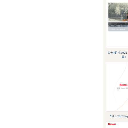
ﾘﾝﾅｲﾚﾎﾟｰﾄ2
書）
ﾘﾝﾅｲ CSR Re