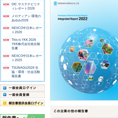
DIC サステナビリテ
ィレポート2026
メロディアン 環境の
あゆみ2026
NEXCO中日本レポー
ト2026
This is YKK 2026
YKK株式会社統合報
告書
NEXCO中日本レポー
ト2025
TSUNAGU2026 生
協・環境・社会活動
報告書