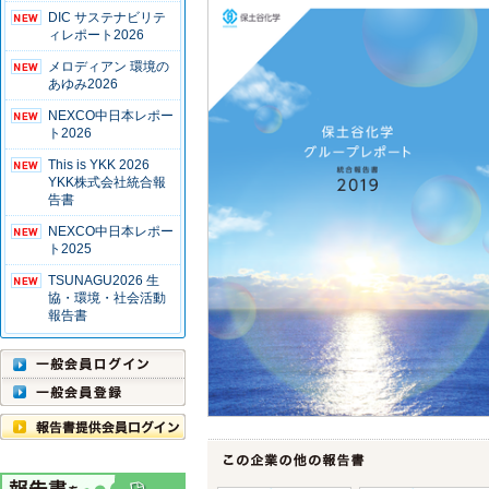
DIC サステナビリテ
ィレポート2026
メロディアン 環境の
あゆみ2026
NEXCO中日本レポー
ト2026
This is YKK 2026
YKK株式会社統合報
告書
NEXCO中日本レポー
ト2025
TSUNAGU2026 生
協・環境・社会活動
報告書