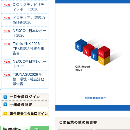
DIC サステナビリテ
ィレポート2026
メロディアン 環境の
あゆみ2026
NEXCO中日本レポー
ト2026
This is YKK 2026
YKK株式会社統合報
告書
NEXCO中日本レポー
ト2025
TSUNAGU2026 生
協・環境・社会活動
報告書