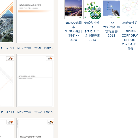
NEXCO東日
株式会社ﾀｹｴ
ﾃﾙﾑ
株式会社ﾀﾞ
本
ｲ
ﾃﾙﾑ 社会･環
ｷﾝ
NEXCO東日
ﾀｹｴｲｸﾞﾙｰﾌﾟ
境報告書
DUSKIN
本ﾚﾎﾟｰﾄ
環境報告書
2013
CORPORA
2024
2014
REPORT
2023 ﾀﾞｲｼﾞ
ﾟｰﾄ2021
NEXCO中日本ﾚﾎﾟｰﾄ2020
ｽﾄ版
ﾟｰﾄ2019
NEXCO中日本ﾚﾎﾟｰﾄ2018