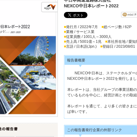
NEXCO中日本レポート2022
■
発行月 / 2022年7月
■
総ページ数 / 62P
■
業種 / サービス業
■
従業員数 / 1001人～3000人
■
売上高 / 5001億～1兆
■
本社所在地 / 愛知
■
言語 / 日本語(Jpn.)
■
登録日 / 2023/08/01
報告書概要
NEXCO中日本は、ステークホルダー
NEXCO中日本レポート2022を発行しま
本レポートは、当社グループの事業活動の
ているものを中心に、経営計画とその取組
本レポートを通じて、より多くの皆さまに
ば幸いです。
この報告書発行企業の外部リンク