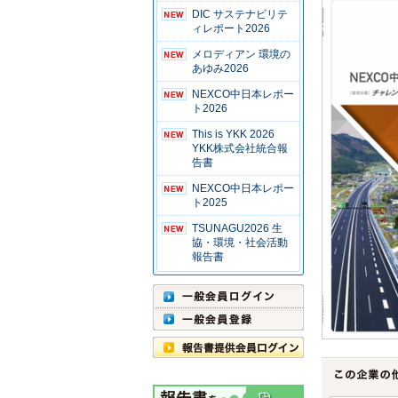
DIC サステナビリテ
ィレポート2026
メロディアン 環境の
あゆみ2026
NEXCO中日本レポー
ト2026
This is YKK 2026
YKK株式会社統合報
告書
NEXCO中日本レポー
ト2025
TSUNAGU2026 生
協・環境・社会活動
報告書