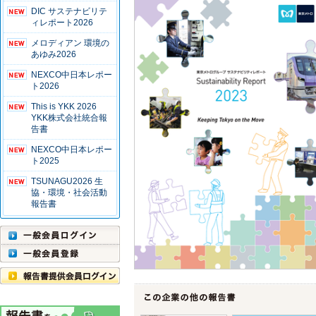
DIC サステナビリテ
ィレポート2026
メロディアン 環境の
あゆみ2026
NEXCO中日本レポー
ト2026
This is YKK 2026
YKK株式会社統合報
告書
NEXCO中日本レポー
ト2025
TSUNAGU2026 生
協・環境・社会活動
報告書