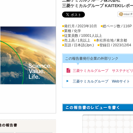
三菱ケミカルグループ KAITEKIレポー
■
発行月 / 2023年10月
■
総ページ数 / 116P
■
業種 / 化学
■
従業員数 / 10001人以上
■
売上高 / 1兆以上
■
本社所在地 / 東京都
■
言語 / 日本語(Jpn.)
■
登録日 / 2023/12/04
この報告書発行企業の外部リンク
三菱ケミカルグループ サステナビ
三菱ケミカルグループ Webサイト