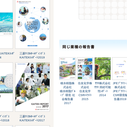
KAITEKIﾚﾎﾟ
三菱ｹﾐｶﾙﾎｰﾙﾃﾞｨﾝｸﾞｽ
4
KAITEKIﾚﾎﾟｰﾄ2019
積水樹脂株
住友化学株
ｻﾗﾔ株式会社
JFEﾌﾟﾗﾘｿｰ
式会社
式会社
ｻﾗﾔ 持続可能
株式会社
積水樹脂ｸﾞﾙ
住友化学
性ﾚﾎﾟｰﾄ
JFEﾌﾟﾗﾘｿｰ
ｰﾌﾟ 環境･社
CSRﾊｲﾗｲﾄ
2014
CSR環境
会報告書
2015
告書2019
2017
ﾞｨﾝｸﾞｽ
三菱ｹﾐｶﾙﾎｰﾙﾃﾞｨﾝｸﾞｽ
ｰﾄ2018
KAITEKIﾚﾎﾟｰﾄ2017