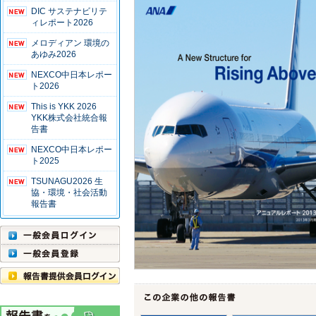
DIC サステナビリテ
ィレポート2026
メロディアン 環境の
あゆみ2026
NEXCO中日本レポー
ト2026
This is YKK 2026
YKK株式会社統合報
告書
NEXCO中日本レポー
ト2025
TSUNAGU2026 生
協・環境・社会活動
報告書