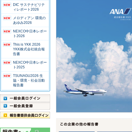
DIC サステナビリテ
ィレポート2026
メロディアン 環境の
あゆみ2026
NEXCO中日本レポー
ト2026
This is YKK 2026
YKK株式会社統合報
告書
NEXCO中日本レポー
ト2025
TSUNAGU2026 生
協・環境・社会活動
報告書