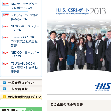
DIC サステナビリテ
ィレポート2026
メロディアン 環境の
あゆみ2026
NEXCO中日本レポー
ト2026
This is YKK 2026
YKK株式会社統合報
告書
NEXCO中日本レポー
ト2025
TSUNAGU2026 生
協・環境・社会活動
報告書