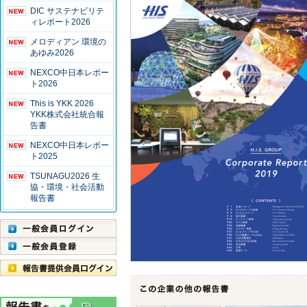
DIC サステナビリテ
ィレポート2026
メロディアン 環境の
あゆみ2026
NEXCO中日本レポー
ト2026
This is YKK 2026
YKK株式会社統合報
告書
NEXCO中日本レポー
ト2025
TSUNAGU2026 生
協・環境・社会活動
報告書