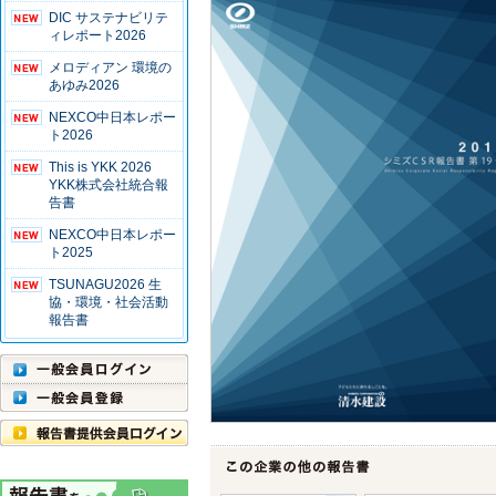
DIC サステナビリテ
ィレポート2026
メロディアン 環境の
あゆみ2026
NEXCO中日本レポー
ト2026
This is YKK 2026
YKK株式会社統合報
告書
NEXCO中日本レポー
ト2025
TSUNAGU2026 生
協・環境・社会活動
報告書