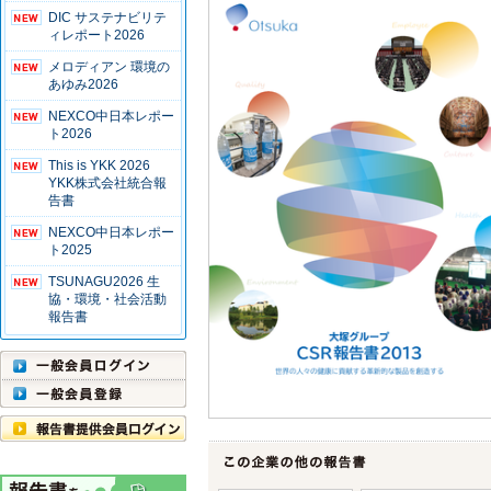
DIC サステナビリテ
ィレポート2026
メロディアン 環境の
あゆみ2026
NEXCO中日本レポー
ト2026
This is YKK 2026
YKK株式会社統合報
告書
NEXCO中日本レポー
ト2025
TSUNAGU2026 生
協・環境・社会活動
報告書