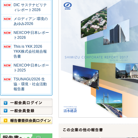
DIC サステナビリテ
ィレポート2026
メロディアン 環境の
あゆみ2026
NEXCO中日本レポー
ト2026
This is YKK 2026
YKK株式会社統合報
告書
NEXCO中日本レポー
ト2025
TSUNAGU2026 生
協・環境・社会活動
報告書