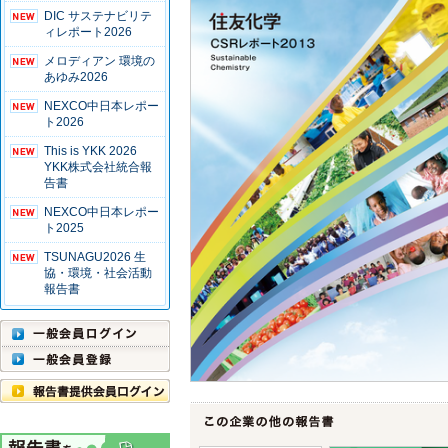
DIC サステナビリテ
ィレポート2026
メロディアン 環境の
あゆみ2026
NEXCO中日本レポー
ト2026
This is YKK 2026
YKK株式会社統合報
告書
NEXCO中日本レポー
ト2025
TSUNAGU2026 生
協・環境・社会活動
報告書