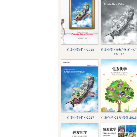
住友化学ﾚﾎﾟｰﾄ2018
住友化学 ｻｽﾃﾅﾋﾞﾘﾃｨﾃﾞｰﾀﾌ
ｯｸ2017
住友化学ﾚﾎﾟｰﾄ2017
住友化学 CSRﾊｲﾗｲﾄ 2016