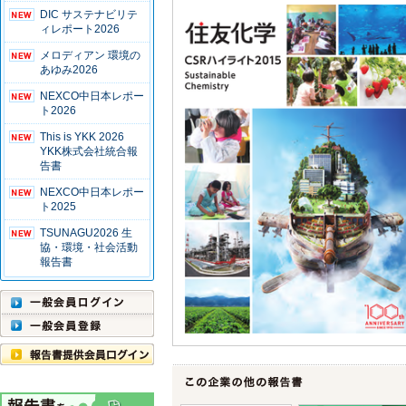
DIC サステナビリテ
ィレポート2026
メロディアン 環境の
あゆみ2026
NEXCO中日本レポー
ト2026
This is YKK 2026
YKK株式会社統合報
告書
NEXCO中日本レポー
ト2025
TSUNAGU2026 生
協・環境・社会活動
報告書