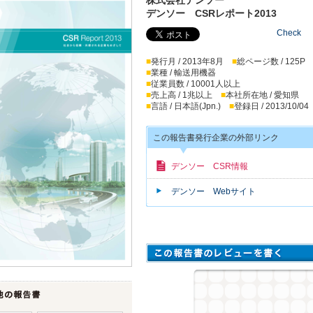
デンソー CSRレポート2013
Check
■
発行月 / 2013年8月
■
総ページ数 / 125P
■
業種 / 輸送用機器
■
従業員数 / 10001人以上
■
売上高 / 1兆以上
■
本社所在地 / 愛知県
■
言語 / 日本語(Jpn.)
■
登録日 / 2013/10/04
この報告書発行企業の外部リンク
デンソー CSR情報
デンソー Webサイト