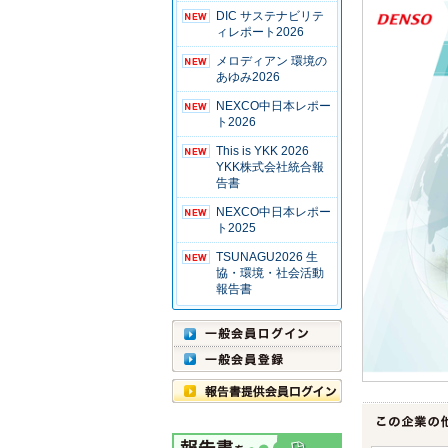
DIC サステナビリテ
ィレポート2026
メロディアン 環境の
あゆみ2026
NEXCO中日本レポー
ト2026
This is YKK 2026
YKK株式会社統合報
告書
NEXCO中日本レポー
ト2025
TSUNAGU2026 生
協・環境・社会活動
報告書