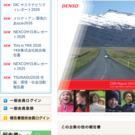
DIC サステナビリテ
ィレポート2026
メロディアン 環境の
あゆみ2026
NEXCO中日本レポー
ト2026
This is YKK 2026
YKK株式会社統合報
告書
NEXCO中日本レポー
ト2025
TSUNAGU2026 生
協・環境・社会活動
報告書