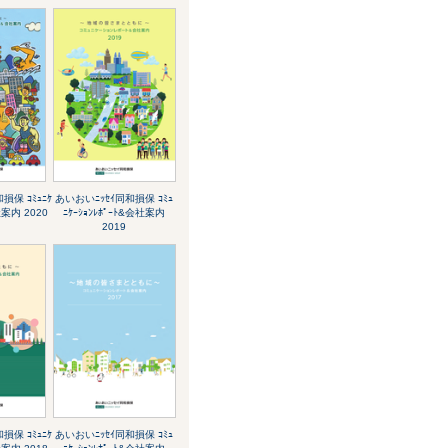
損保 ｺﾐｭﾆｹ
あいおいﾆｯｾｲ同和損保 ｺﾐｭ
社案内 2020
ﾆｹｰｼｮﾝﾚﾎﾟｰﾄ&会社案内
2019
損保 ｺﾐｭﾆｹ
あいおいﾆｯｾｲ同和損保 ｺﾐｭ