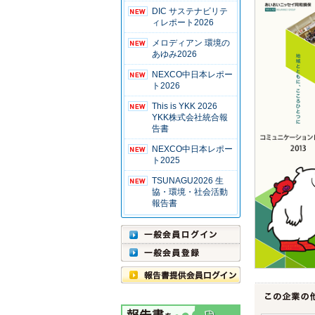
DIC サステナビリテ
ィレポート2026
メロディアン 環境の
あゆみ2026
NEXCO中日本レポー
ト2026
This is YKK 2026
YKK株式会社統合報
告書
NEXCO中日本レポー
ト2025
TSUNAGU2026 生
協・環境・社会活動
報告書