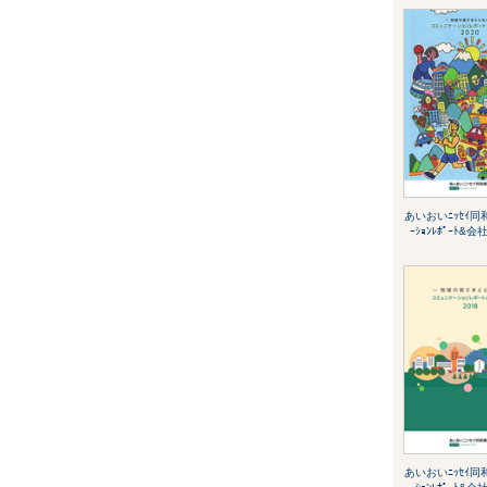
あいおいﾆｯｾｲ同和
ｰｼｮﾝﾚﾎﾟｰﾄ&会
あいおいﾆｯｾｲ同和