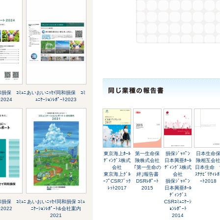
損保 ｺﾐｭﾆ
あいおいﾆｯｾｲ同和損保 ｺﾐ
ﾄ2024
ｭﾆｹｰｼｮﾝﾚﾎﾟｰﾄ2023
東京海上ﾎｰﾙ
第一生命保
損保ｼﾞｬﾊﾟﾝ
日本生命
ﾃﾞｨﾝｸﾞｽ株式
険株式会社
日本興亜ﾎｰﾙ
険相互会
会社
｢第一生命の
ﾃﾞｨﾝｸﾞｽ株式
日本生命 
東京海上ｸﾞﾙ
絆｣報告書
会社
ｽﾃﾅﾋﾞﾘﾃｨﾚﾎ
ｰﾌﾟCSRﾌﾞｯｸ
DSRﾚﾎﾟｰﾄ
損保ｼﾞｬﾊﾟﾝ
ｰﾄ2018
ﾚｯﾄ2017
2015
日本興亜ﾎｰﾙ
ﾃﾞｨﾝｸﾞｽ
損保 ｺﾐｭﾆ
あいおいﾆｯｾｲ同和損保 ｺﾐｭ
CSRｺﾐｭﾆｹｰｼ
ﾄ2022
ﾆｹｰｼｮﾝﾚﾎﾟｰﾄ&会社案内
ｮﾝﾚﾎﾟｰﾄ
2021
2014