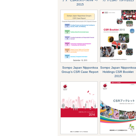
ｸﾞｽ CSRｺﾐｭﾆｹｰｼｮﾝﾚﾎﾟｰﾄ
ﾝｸﾞｽ CSRﾌﾞｯｸﾚｯﾄ2015
2015
Sompo Japan Nipponkoa
Sompo Japan Nipponko
Group's CSR Case Report
Holdings CSR Booklet
2015