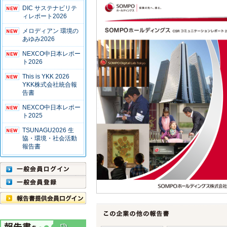
DIC サステナビリテ
ィレポート2026
メロディアン 環境の
あゆみ2026
NEXCO中日本レポー
ト2026
This is YKK 2026
YKK株式会社統合報
告書
NEXCO中日本レポー
ト2025
TSUNAGU2026 生
協・環境・社会活動
報告書