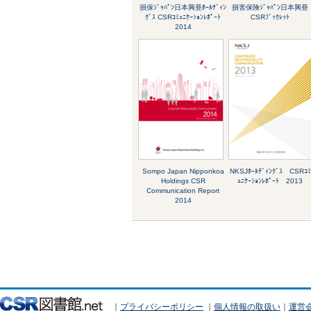
損保ｼﾞｬﾊﾟﾝ日本興亜ﾎｰﾙﾃﾞｨﾝ
損害保険ｼﾞｬﾊﾟﾝ日本興亜
ｸﾞｽ CSRｺﾐｭﾆｹｰｼｮﾝﾚﾎﾟｰﾄ
CSRﾌﾞｯｸﾚｯﾄ
2014
Sompo Japan Nipponkoa
NKSJﾎｰﾙﾃﾞｨﾝｸﾞｽ CSRｺﾐ
Holdings CSR
ｭﾆｹｰｼｮﾝﾚﾎﾟｰﾄ 2013
Communication Report
2014
｜
プライバシーポリシー
｜
個人情報の取扱い
｜
運営