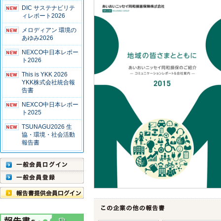
DIC サステナビリテ
ィレポート2026
メロディアン 環境の
あゆみ2026
NEXCO中日本レポー
ト2026
This is YKK 2026
YKK株式会社統合報
告書
NEXCO中日本レポー
ト2025
TSUNAGU2026 生
協・環境・社会活動
報告書