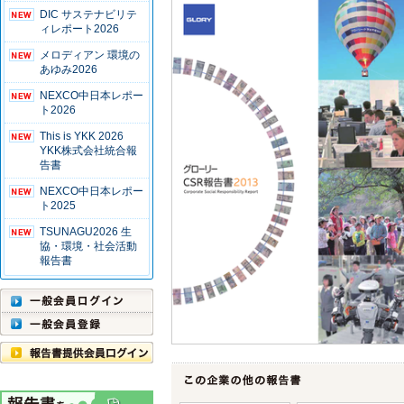
DIC サステナビリテ
ィレポート2026
メロディアン 環境の
あゆみ2026
NEXCO中日本レポー
ト2026
This is YKK 2026
YKK株式会社統合報
告書
NEXCO中日本レポー
ト2025
TSUNAGU2026 生
協・環境・社会活動
報告書