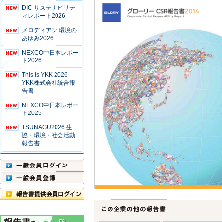
DIC サステナビリテ
ィレポート2026
メロディアン 環境の
あゆみ2026
NEXCO中日本レポー
ト2026
This is YKK 2026
YKK株式会社統合報
告書
NEXCO中日本レポー
ト2025
TSUNAGU2026 生
協・環境・社会活動
報告書