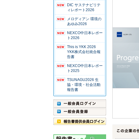
DIC サステナビリテ
ィレポート2026
メロディアン 環境の
あゆみ2026
NEXCO中日本レポー
ト2026
This is YKK 2026
YKK株式会社統合報
告書
NEXCO中日本レポー
ト2025
TSUNAGU2026 生
協・環境・社会活動
報告書