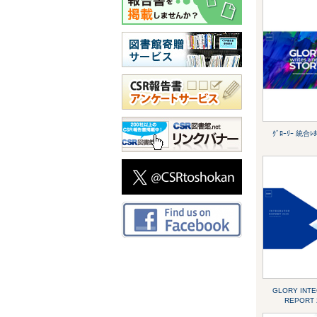
ｸﾞﾛｰﾘｰ 統合ﾚﾎ
GLORY INT
REPORT 