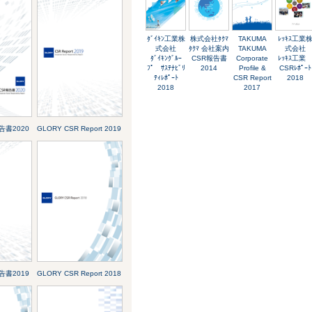
ﾀﾞｲｷﾝ工業株
株式会社ﾀｸﾏ
TAKUMA
ﾚｯｷｽ工業
式会社
ﾀｸﾏ 会社案内
TAKUMA
式会社
ﾀﾞｲｷﾝｸﾞﾙｰ
CSR報告書
Corporate
ﾚｯｷｽ工
ﾌﾟ ｻｽﾃﾅﾋﾞﾘ
2014
Profile &
CSRﾚﾎﾟｰﾄ
ﾃｨﾚﾎﾟｰﾄ
CSR Report
2018
2018
2017
報告書2020
GLORY CSR Report 2019
報告書2019
GLORY CSR Report 2018