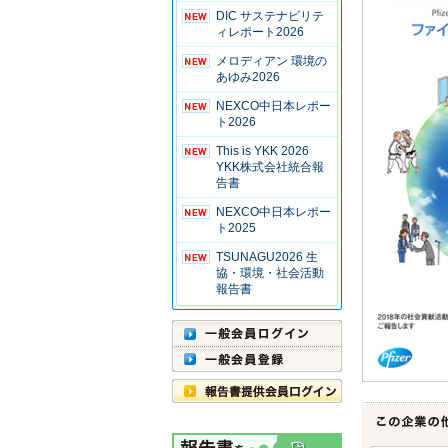
DIC サステナビリテ
ィレポート2026
メロディアン 環境の
あゆみ2026
NEXCO中日本レポー
ト2026
This is YKK 2026
YKK株式会社統合報
告書
NEXCO中日本レポー
ト2025
TSUNAGU2026 生
協・環境・社会活動
報告書