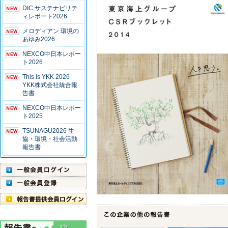
DIC サステナビリテ
ィレポート2026
メロディアン 環境の
あゆみ2026
NEXCO中日本レポー
ト2026
This is YKK 2026
YKK株式会社統合報
告書
NEXCO中日本レポー
ト2025
TSUNAGU2026 生
協・環境・社会活動
報告書