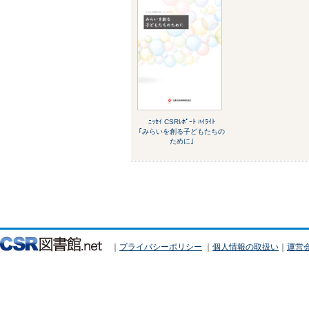
ﾆｯｾｲ CSRﾚﾎﾟｰﾄ ﾊｲﾗｲﾄ
｢みらいを創る子どもたちの
ために｣
｜
プライバシーポリシー
｜
個人情報の取扱い
｜
運営