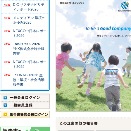
DIC サステナビリテ
ィレポート2026
メロディアン 環境の
あゆみ2026
NEXCO中日本レポー
ト2026
This is YKK 2026
YKK株式会社統合報
告書
NEXCO中日本レポー
ト2025
TSUNAGU2026 生
協・環境・社会活動
報告書