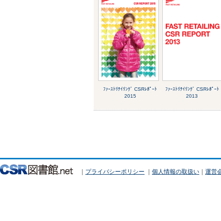
ﾌｧｰｽﾄﾘﾃｲﾘﾝｸﾞ CSRﾚﾎﾟｰﾄ
ﾌｧｰｽﾄﾘﾃｲﾘﾝｸﾞ CSRﾚﾎﾟｰﾄ
2015
2013
｜
プライバシーポリシー
｜
個人情報の取扱い
｜
運営