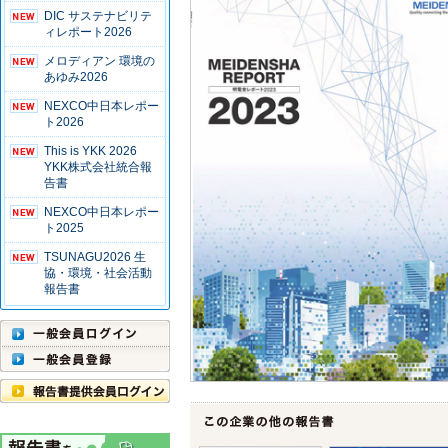
DIC サステナビリテ
ィレポート2026
メロディアン 環境の
あゆみ2026
NEXCO中日本レポー
ト2026
This is YKK 2026
YKK株式会社統合報
告書
NEXCO中日本レポー
ト2025
TSUNAGU2026 生
協・環境・社会活動
報告書