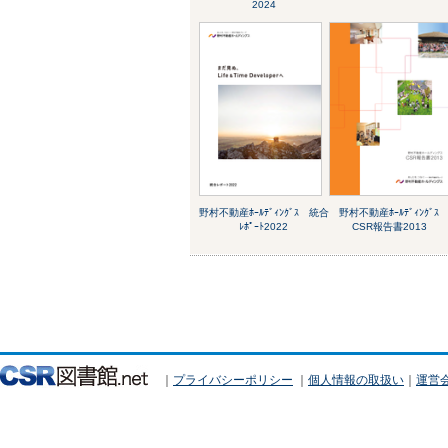
2024
野村不動産ﾎｰﾙﾃﾞｨﾝｸﾞｽ 統合
野村不動産ﾎｰﾙﾃﾞｨﾝｸﾞｽ
ﾚﾎﾟｰﾄ2022
CSR報告書2013
｜
プライバシーポリシー
｜
個人情報の取扱い
｜
運営