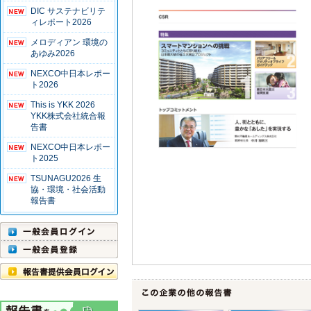
DIC サステナビリテ
ィレポート2026
メロディアン 環境の
あゆみ2026
NEXCO中日本レポー
ト2026
This is YKK 2026
YKK株式会社統合報
告書
NEXCO中日本レポー
ト2025
TSUNAGU2026 生
協・環境・社会活動
報告書